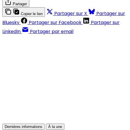
Partager
Partager sur X
Partager sur
Copier le lien
Bluesky
Partager sur Facebook
Partager sur
LinkedIn
Partager par email
Contenus réservés aux abonnés
S'abonner
Déjà abonné ?
Se connecter
Dernières informations
À la une