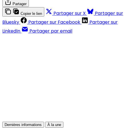
Partager
Partager sur X
Partager sur
Copier le lien
Bluesky
Partager sur Facebook
Partager sur
LinkedIn
Partager par email
Contenus réservés aux abonnés
S'abonner
Déjà abonné ?
Se connecter
Dernières informations
À la une