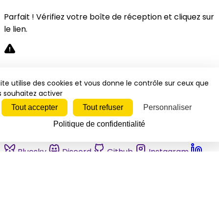
Parfait ! Vérifiez votre boîte de réception et cliquez sur
le lien.
Désolé, une erreur s'est produite. Veuillez réessayer.
ite utilise des cookies et vous donne le contrôle sur ceux que
 souhaitez activer
Fermer
Tout accepter
Tout refuser
Personnaliser
Politique de confidentialité
Bluesky
Discord
Github
Instagram
Linkedin
Mastodon
Pinterest
Reddit
Telegram
Threads
Tiktok
Whatsapp
Youtube
RSS
Actualités