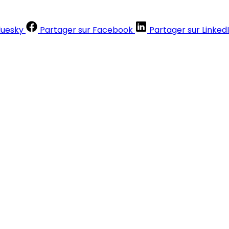
luesky
Partager sur Facebook
Partager sur Linked
Contenus réservés aux abonnés
S'abonner
Déjà abonné ?
Se connecter