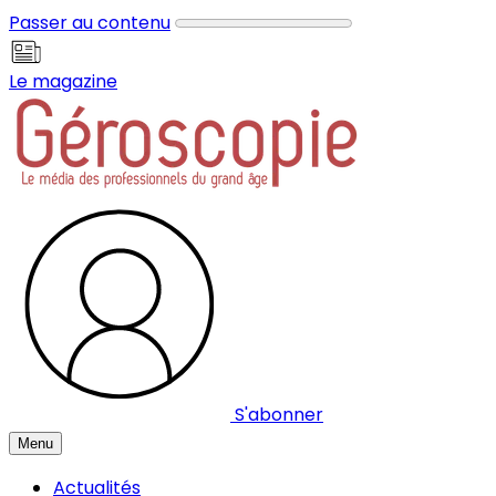
Panneau de gestion des cookies
Passer au contenu
Le magazine
S'abonner
Menu
Actualités