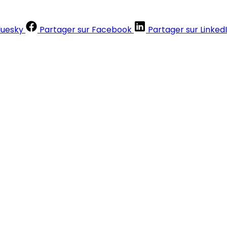
luesky
Partager sur Facebook
Partager sur Linked
Contenus réservés aux abonnés
S'abonner
Déjà abonné ?
Se connecter