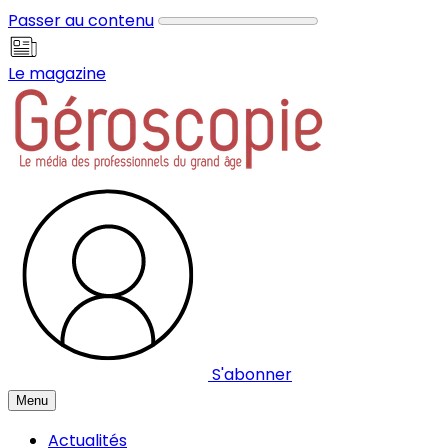
Panneau de gestion des cookies
Passer au contenu
Le magazine
S'abonner
Menu
Actualités