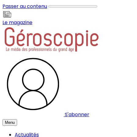
Panneau de gestion des cookies
Passer au contenu
Le magazine
S'abonner
Menu
Actualités