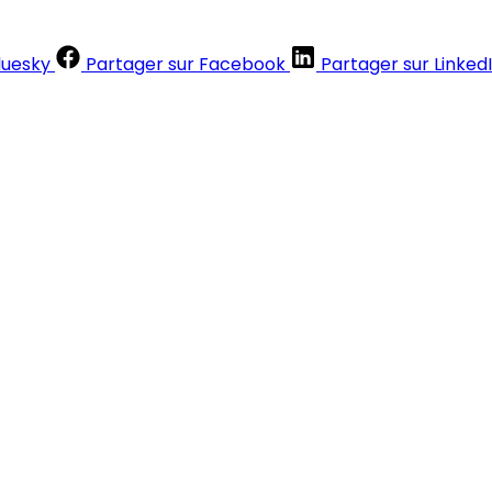
luesky
Partager sur Facebook
Partager sur Linked
Contenus réservés aux abonnés
S'abonner
Déjà abonné ?
Se connecter