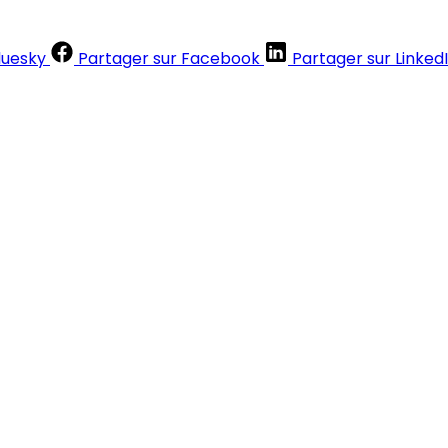
luesky
Partager sur Facebook
Partager sur Linked
Contenus réservés aux abonnés
S'abonner
Déjà abonné ?
Se connecter