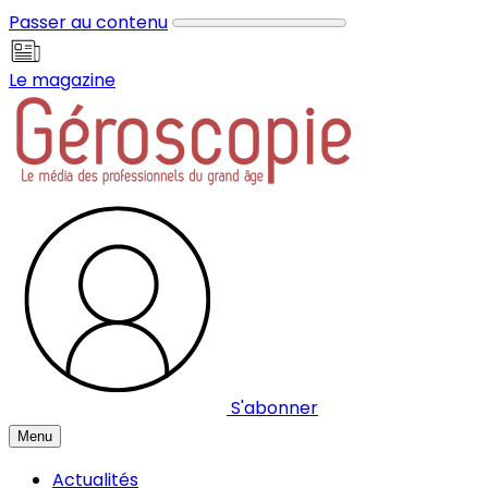
Panneau de gestion des cookies
Passer au contenu
Le magazine
S'abonner
Menu
Actualités