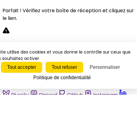
Parfait ! Vérifiez votre boîte de réception et cliquez sur
le lien.
Désolé, une erreur s'est produite. Veuillez réessayer.
ite utilise des cookies et vous donne le contrôle sur ceux que
 souhaitez activer
Fermer
Tout accepter
Tout refuser
Personnaliser
Politique de confidentialité
Bluesky
Discord
Github
Instagram
Linkedin
Mastodon
Pinterest
Reddit
Telegram
Threads
Tiktok
Whatsapp
Youtube
RSS
Actualités