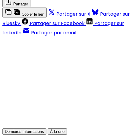
Partager
Partager sur X
Partager sur
Copier le lien
Bluesky
Partager sur Facebook
Partager sur
LinkedIn
Partager par email
Contenus réservés aux abonnés
S'abonner
Déjà abonné ?
Se connecter
Dernières informations
À la une