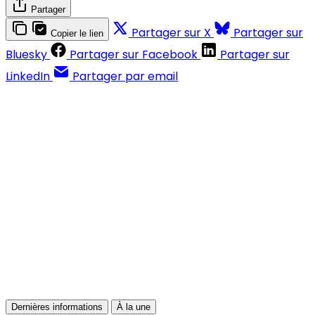
Partager
Partager sur X
Partager sur
Copier le lien
Bluesky
Partager sur Facebook
Partager sur
LinkedIn
Partager par email
Contenus réservés aux abonnés
S'abonner
Déjà abonné ?
Se connecter
Dernières informations
À la une