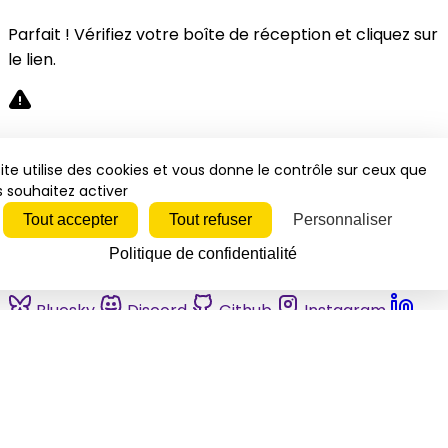
Parfait ! Vérifiez votre boîte de réception et cliquez sur
le lien.
Désolé, une erreur s'est produite. Veuillez réessayer.
ite utilise des cookies et vous donne le contrôle sur ceux que
 souhaitez activer
Fermer
Tout accepter
Tout refuser
Personnaliser
Politique de confidentialité
Bluesky
Discord
Github
Instagram
Linkedin
Mastodon
Pinterest
Reddit
Telegram
Threads
Tiktok
Whatsapp
Youtube
RSS
Actualités