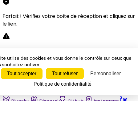
Parfait ! Vérifiez votre boîte de réception et cliquez sur
le lien.
Désolé, une erreur s'est produite. Veuillez réessayer.
ite utilise des cookies et vous donne le contrôle sur ceux que
 souhaitez activer
Fermer
Tout accepter
Tout refuser
Personnaliser
Politique de confidentialité
Bluesky
Discord
Github
Instagram
Linkedin
Mastodon
Pinterest
Reddit
Telegram
Threads
Tiktok
Whatsapp
Youtube
RSS