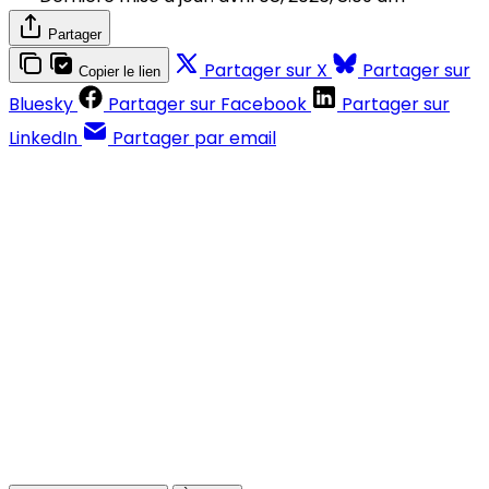
Partager
Partager sur X
Partager sur
Copier le lien
Bluesky
Partager sur Facebook
Partager sur
LinkedIn
Partager par email
Contenus réservés aux abonnés
S'abonner
Déjà abonné ?
Se connecter