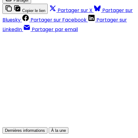
Partager
Partager sur X
Partager sur
Copier le lien
Bluesky
Partager sur Facebook
Partager sur
LinkedIn
Partager par email
Contenus réservés aux abonnés
S'abonner
Déjà abonné ?
Se connecter
Dernières informations
À la une