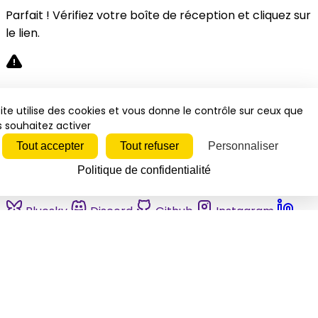
Parfait ! Vérifiez votre boîte de réception et cliquez sur
le lien.
Désolé, une erreur s'est produite. Veuillez réessayer.
ite utilise des cookies et vous donne le contrôle sur ceux que
 souhaitez activer
Fermer
Tout accepter
Tout refuser
Personnaliser
Politique de confidentialité
Bluesky
Discord
Github
Instagram
Linkedin
Mastodon
Pinterest
Reddit
Telegram
Threads
Tiktok
Whatsapp
Youtube
RSS
Actualités