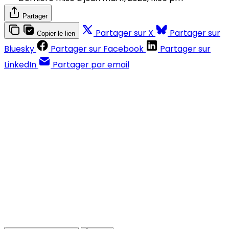
Partager
Partager sur X
Partager sur
Copier le lien
Bluesky
Partager sur Facebook
Partager sur
LinkedIn
Partager par email
Contenus réservés aux abonnés
S'abonner
Déjà abonné ?
Se connecter