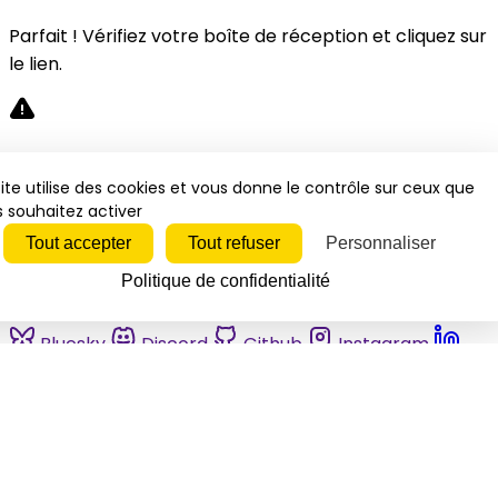
Parfait ! Vérifiez votre boîte de réception et cliquez sur
le lien.
Désolé, une erreur s'est produite. Veuillez réessayer.
ite utilise des cookies et vous donne le contrôle sur ceux que
 souhaitez activer
Fermer
Tout accepter
Tout refuser
Personnaliser
Politique de confidentialité
Bluesky
Discord
Github
Instagram
Linkedin
Mastodon
Pinterest
Reddit
Telegram
Threads
Tiktok
Whatsapp
Youtube
RSS
Actualités