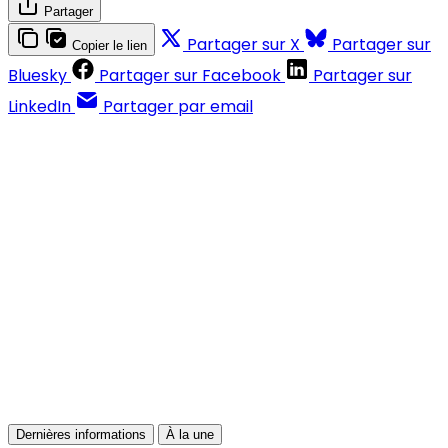
Partager
Partager sur X
Partager sur
Copier le lien
Bluesky
Partager sur Facebook
Partager sur
LinkedIn
Partager par email
Contenus réservés aux abonnés
S'abonner
Déjà abonné ?
Se connecter
Dernières informations
À la une