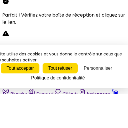
Parfait ! Vérifiez votre boîte de réception et cliquez sur
le lien.
Désolé, une erreur s'est produite. Veuillez réessayer.
ite utilise des cookies et vous donne le contrôle sur ceux que
 souhaitez activer
Fermer
Tout accepter
Tout refuser
Personnaliser
Politique de confidentialité
Bluesky
Discord
Github
Instagram
Linkedin
Mastodon
Pinterest
Reddit
Telegram
Threads
Tiktok
Whatsapp
Youtube
RSS