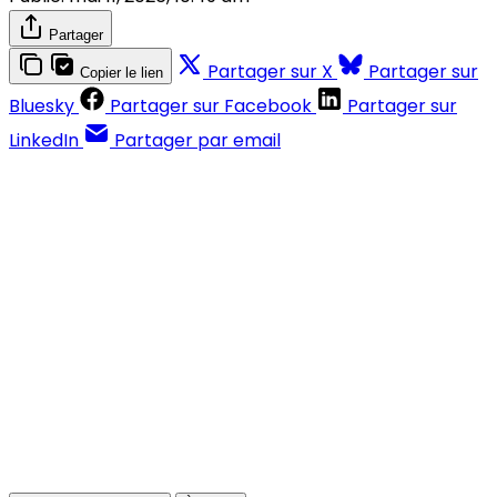
Partager
Partager sur X
Partager sur
Copier le lien
Bluesky
Partager sur Facebook
Partager sur
LinkedIn
Partager par email
Contenus réservés aux abonnés
S'abonner
Déjà abonné ?
Se connecter