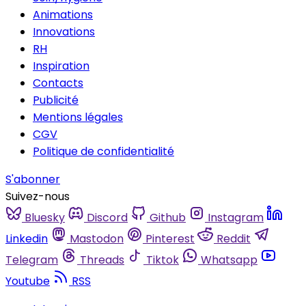
Animations
Innovations
RH
Inspiration
Contacts
Publicité
Mentions légales
CGV
Politique de confidentialité
S'abonner
Suivez-nous
Bluesky
Discord
Github
Instagram
Linkedin
Mastodon
Pinterest
Reddit
Telegram
Threads
Tiktok
Whatsapp
Youtube
RSS