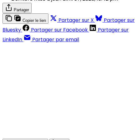
Partager
Partager sur X
Partager sur
Copier le lien
Bluesky
Partager sur Facebook
Partager sur
LinkedIn
Partager par email
Contenus réservés aux abonnés
S'abonner
Déjà abonné ?
Se connecter