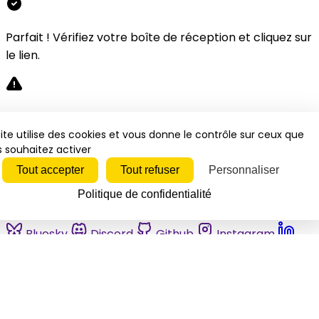
Parfait ! Vérifiez votre boîte de réception et cliquez sur
le lien.
Désolé, une erreur s'est produite. Veuillez réessayer.
ite utilise des cookies et vous donne le contrôle sur ceux que
 souhaitez activer
Fermer
Tout accepter
Tout refuser
Personnaliser
Politique de confidentialité
Bluesky
Discord
Github
Instagram
Linkedin
Mastodon
Pinterest
Reddit
Telegram
Threads
Tiktok
Whatsapp
Youtube
RSS