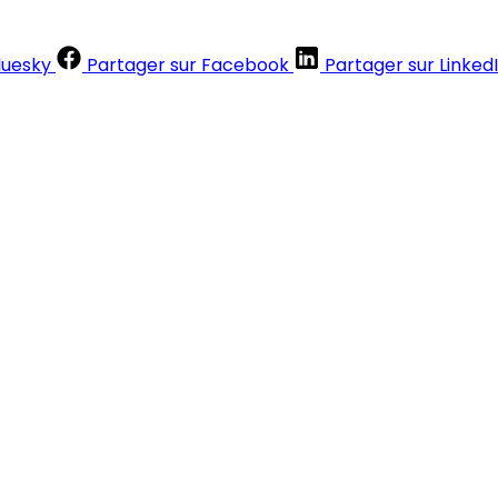
luesky
Partager sur Facebook
Partager sur Linked
Contenus réservés aux abonnés
S'abonner
Déjà abonné ?
Se connecter