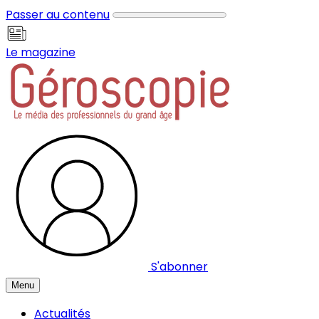
Panneau de gestion des cookies
Passer au contenu
Le magazine
S'abonner
Menu
Actualités