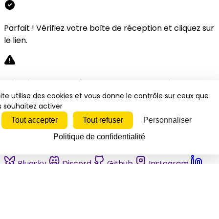
Parfait ! Vérifiez votre boîte de réception et cliquez sur
le lien.
Désolé, une erreur s'est produite. Veuillez réessayer.
ite utilise des cookies et vous donne le contrôle sur ceux que
 souhaitez activer
Fermer
Tout accepter
Tout refuser
Personnaliser
Politique de confidentialité
Bluesky
Discord
Github
Instagram
Linkedin
Mastodon
Pinterest
Reddit
Telegram
Threads
Tiktok
Whatsapp
Youtube
RSS