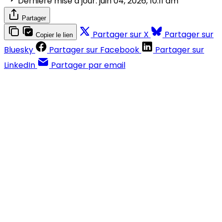
Dernière mise à jour:
juin 04, 2026, 10:11 am
Partager
Partager sur X
Partager sur
Copier le lien
Bluesky
Partager sur Facebook
Partager sur
LinkedIn
Partager par email
Contenus réservés aux abonnés
S'abonner
Déjà abonné ?
Se connecter