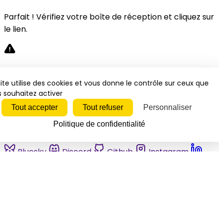
Parfait ! Vérifiez votre boîte de réception et cliquez sur
le lien.
Désolé, une erreur s'est produite. Veuillez réessayer.
ite utilise des cookies et vous donne le contrôle sur ceux que
 souhaitez activer
Fermer
Tout accepter
Tout refuser
Personnaliser
Politique de confidentialité
Bluesky
Discord
Github
Instagram
Linkedin
Mastodon
Pinterest
Reddit
Telegram
Threads
Tiktok
Whatsapp
Youtube
RSS
Actualités