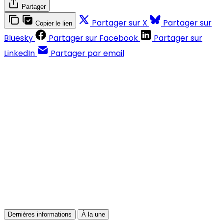
Partager
Partager sur X
Partager sur
Copier le lien
Bluesky
Partager sur Facebook
Partager sur
LinkedIn
Partager par email
Contenus réservés aux abonnés
S'abonner
Déjà abonné ?
Se connecter
Dernières informations
À la une