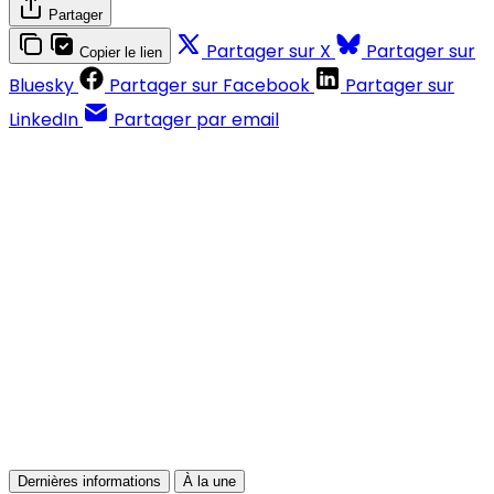
Partager
Partager sur X
Partager sur
Copier le lien
Bluesky
Partager sur Facebook
Partager sur
LinkedIn
Partager par email
Contenus réservés aux abonnés
S'abonner
Déjà abonné ?
Se connecter
Dernières informations
À la une