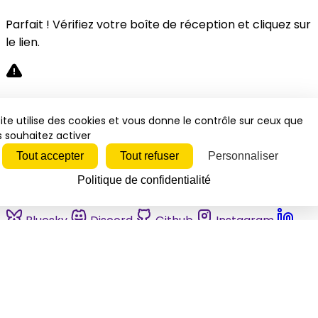
Parfait ! Vérifiez votre boîte de réception et cliquez sur
le lien.
Désolé, une erreur s'est produite. Veuillez réessayer.
ite utilise des cookies et vous donne le contrôle sur ceux que
 souhaitez activer
Fermer
Tout accepter
Tout refuser
Personnaliser
Politique de confidentialité
Bluesky
Discord
Github
Instagram
Linkedin
Mastodon
Pinterest
Reddit
Telegram
Threads
Tiktok
Whatsapp
Youtube
RSS
Actualités