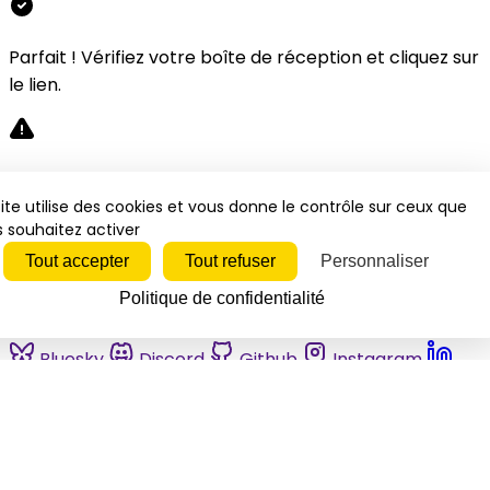
Parfait ! Vérifiez votre boîte de réception et cliquez sur
le lien.
Désolé, une erreur s'est produite. Veuillez réessayer.
ite utilise des cookies et vous donne le contrôle sur ceux que
 souhaitez activer
Fermer
Tout accepter
Tout refuser
Personnaliser
Politique de confidentialité
Bluesky
Discord
Github
Instagram
Linkedin
Mastodon
Pinterest
Reddit
Telegram
Threads
Tiktok
Whatsapp
Youtube
RSS