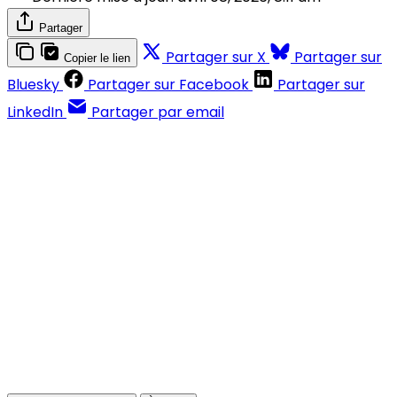
Partager
Partager sur X
Partager sur
Copier le lien
Bluesky
Partager sur Facebook
Partager sur
LinkedIn
Partager par email
Contenus réservés aux abonnés
S'abonner
Déjà abonné ?
Se connecter