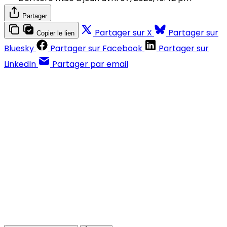
Partager
Partager sur X
Partager sur
Copier le lien
Bluesky
Partager sur Facebook
Partager sur
LinkedIn
Partager par email
Contenus réservés aux abonnés
S'abonner
Déjà abonné ?
Se connecter