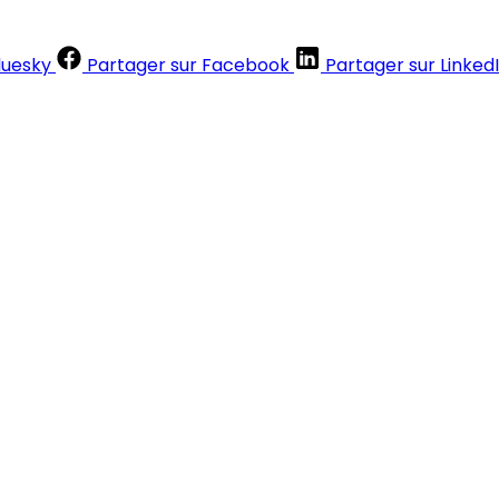
luesky
Partager sur Facebook
Partager sur Linked
Contenus réservés aux abonnés
S'abonner
Déjà abonné ?
Se connecter