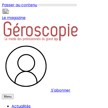
Panneau de gestion des cookies
Passer au contenu
Le magazine
S'abonner
Menu
Actualités