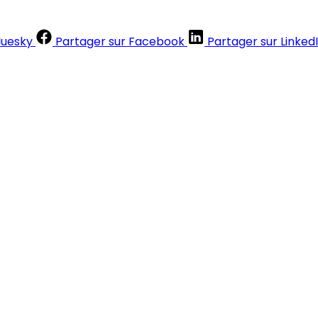
luesky
Partager sur Facebook
Partager sur Linked
Contenus réservés aux abonnés
S'abonner
Déjà abonné ?
Se connecter