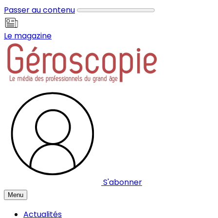
Panneau de gestion des cookies
Passer au contenu
Le magazine
S'abonner
Menu
Actualités