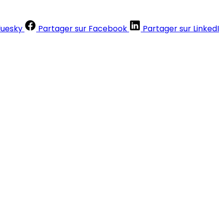
luesky
Partager sur Facebook
Partager sur Linked
Contenus réservés aux abonnés
S'abonner
Déjà abonné ?
Se connecter