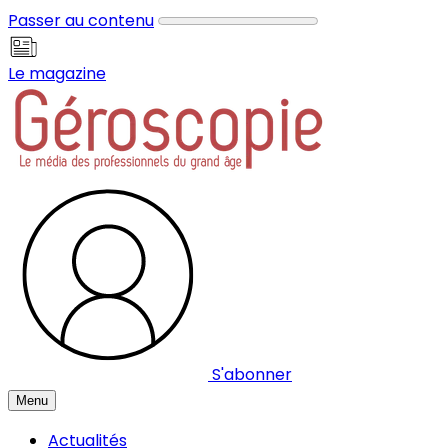
Panneau de gestion des cookies
Passer au contenu
Le magazine
S'abonner
Menu
Actualités