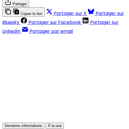
Partager
Partager sur X
Partager sur
Copier le lien
Bluesky
Partager sur Facebook
Partager sur
LinkedIn
Partager par email
Contenus réservés aux abonnés
S'abonner
Déjà abonné ?
Se connecter
Dernières informations
À la une