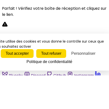
Parfait ! Vérifiez votre boîte de réception et cliquez sur
le lien.
Désolé, une erreur s'est produite. Veuillez réessayer.
ite utilise des cookies et vous donne le contrôle sur ceux que
 souhaitez activer
Fermer
Tout accepter
Tout refuser
Personnaliser
Politique de confidentialité
Bluesky
Discord
Github
Instagram
Linkedin
Mastodon
Pinterest
Reddit
Telegram
Threads
Tiktok
Whatsapp
Youtube
RSS
Actualités