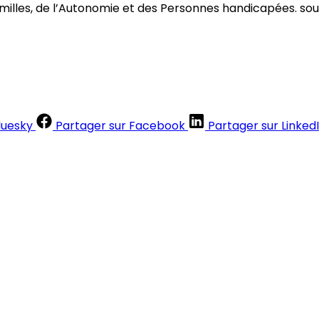
amilles, de l’Autonomie et des Personnes handicapées. so
luesky
Partager sur Facebook
Partager sur Linked
Contenus réservés aux abonnés
S'abonner
Déjà abonné ?
Se connecter