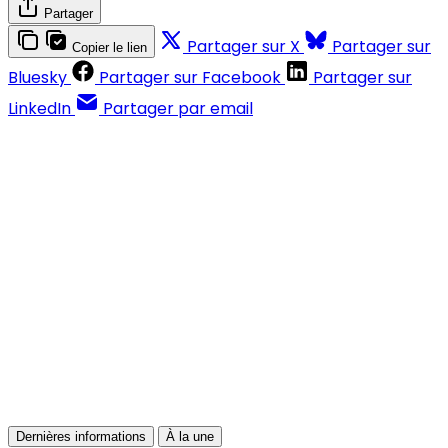
Partager
Partager sur X
Partager sur
Copier le lien
Bluesky
Partager sur Facebook
Partager sur
LinkedIn
Partager par email
Contenus réservés aux abonnés
S'abonner
Déjà abonné ?
Se connecter
Dernières informations
À la une