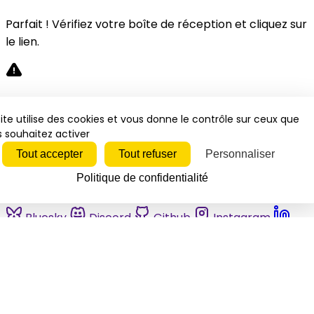
Parfait ! Vérifiez votre boîte de réception et cliquez sur
le lien.
Désolé, une erreur s'est produite. Veuillez réessayer.
ite utilise des cookies et vous donne le contrôle sur ceux que
 souhaitez activer
Fermer
Tout accepter
Tout refuser
Personnaliser
Politique de confidentialité
Bluesky
Discord
Github
Instagram
Linkedin
Mastodon
Pinterest
Reddit
Telegram
Threads
Tiktok
Whatsapp
Youtube
RSS
Actualités