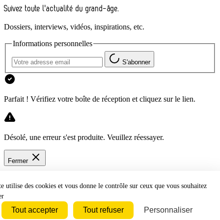
Suivez toute l'actualité du grand-âge.
Dossiers, interviews, vidéos, inspirations, etc.
Informations personnelles
S'abonner
Parfait ! Vérifiez votre boîte de réception et cliquez sur le lien.
Désolé, une erreur s'est produite. Veuillez réessayer.
Fermer
te utilise des cookies et vous donne le contrôle sur ceux que vous souhaitez
er
Tout accepter
Tout refuser
Personnaliser
Bluesky
Discord
Github
Instagram
Linkedin