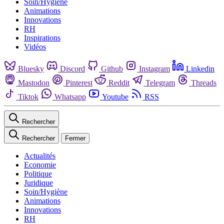
Soin/Hygiène
Animations
Innovations
RH
Inspirations
Vidéos
Bluesky
Discord
Github
Instagram
Linkedin
Mastodon
Pinterest
Reddit
Telegram
Threads
Tiktok
Whatsapp
Youtube
RSS
Rechercher
Rechercher
Fermer
Actualités
Economie
Politique
Juridique
Soin/Hygiène
Animations
Innovations
RH