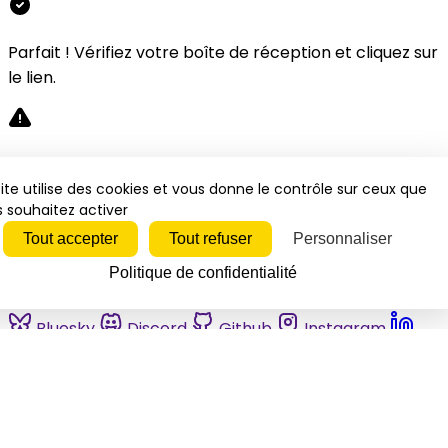
Parfait ! Vérifiez votre boîte de réception et cliquez sur
le lien.
Désolé, une erreur s'est produite. Veuillez réessayer.
ite utilise des cookies et vous donne le contrôle sur ceux que
 souhaitez activer
Fermer
Tout accepter
Tout refuser
Personnaliser
Politique de confidentialité
Bluesky
Discord
Github
Instagram
Linkedin
Mastodon
Pinterest
Reddit
Telegram
Threads
Tiktok
Whatsapp
Youtube
RSS