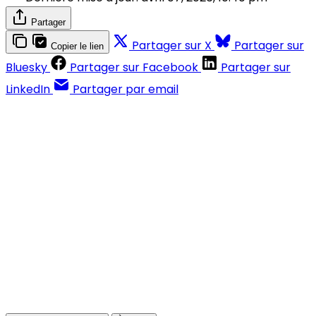
Partager
Partager sur X
Partager sur
Copier le lien
Bluesky
Partager sur Facebook
Partager sur
LinkedIn
Partager par email
Contenus réservés aux abonnés
S'abonner
Déjà abonné ?
Se connecter