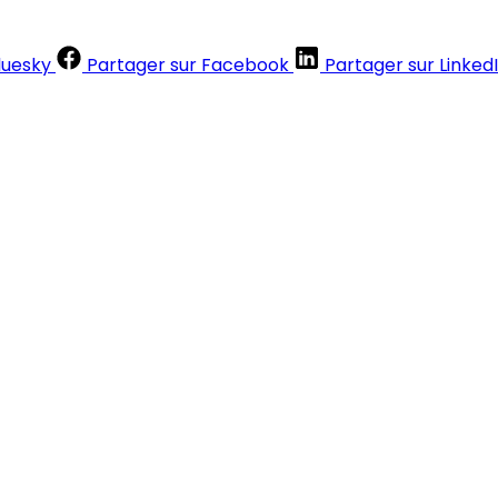
luesky
Partager sur Facebook
Partager sur Linked
Contenus réservés aux abonnés
S'abonner
Déjà abonné ?
Se connecter