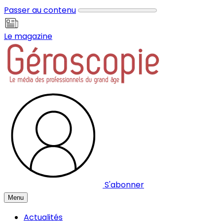
Panneau de gestion des cookies
Passer au contenu
Le magazine
S'abonner
Menu
Actualités