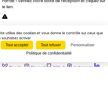
Parfait ! Vérifiez votre boîte de réception et cliquez sur
le lien.
Désolé, une erreur s'est produite. Veuillez réessayer.
ite utilise des cookies et vous donne le contrôle sur ceux que
 souhaitez activer
Fermer
Tout accepter
Tout refuser
Personnaliser
Politique de confidentialité
Bluesky
Discord
Github
Instagram
Linkedin
Mastodon
Pinterest
Reddit
Telegram
Threads
Tiktok
Whatsapp
Youtube
RSS
Actualités
Economie