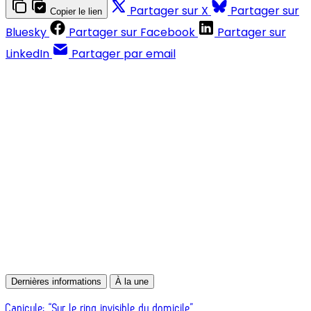
Partager sur X
Partager sur
Copier le lien
Bluesky
Partager sur Facebook
Partager sur
LinkedIn
Partager par email
Contenus réservés aux abonnés
S'abonner
Déjà abonné ?
Se connecter
Dernières informations
À la une
Canicule: “Sur le ring invisible du domicile”