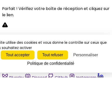
Parfait ! Vérifiez votre boîte de réception et cliquez sur
le lien.
Désolé, une erreur s'est produite. Veuillez réessayer.
ite utilise des cookies et vous donne le contrôle sur ceux que
 souhaitez activer
Fermer
Tout accepter
Tout refuser
Personnaliser
Politique de confidentialité
Bluesky
Discord
Github
Instagram
Linkedin
Mastodon
Pinterest
Reddit
Telegram
Threads
Tiktok
Whatsapp
Youtube
RSS
Actualités