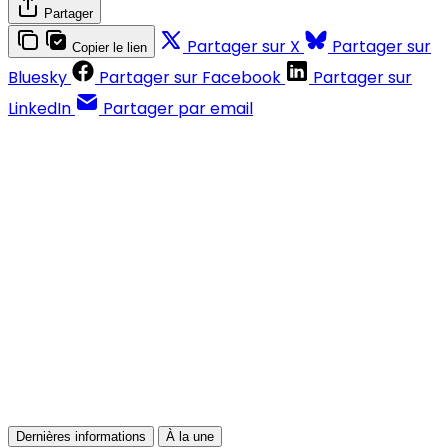
Partager
Partager sur X
Partager sur
Copier le lien
Bluesky
Partager sur Facebook
Partager sur
LinkedIn
Partager par email
Contenus réservés aux abonnés
S'abonner
Déjà abonné ?
Se connecter
Dernières informations
À la une