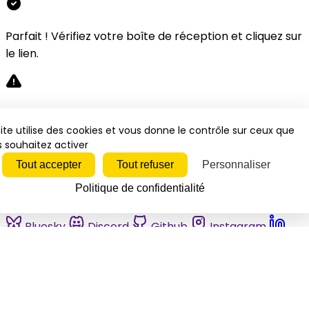
Parfait ! Vérifiez votre boîte de réception et cliquez sur
le lien.
Désolé, une erreur s'est produite. Veuillez réessayer.
ite utilise des cookies et vous donne le contrôle sur ceux que
 souhaitez activer
Fermer
Tout accepter
Tout refuser
Personnaliser
Politique de confidentialité
Bluesky
Discord
Github
Instagram
Linkedin
Mastodon
Pinterest
Reddit
Telegram
Threads
Tiktok
Whatsapp
Youtube
RSS