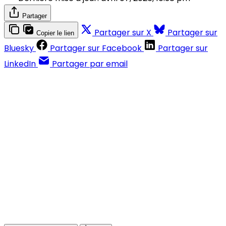
Partager
Partager sur X
Partager sur
Copier le lien
Bluesky
Partager sur Facebook
Partager sur
LinkedIn
Partager par email
Contenus réservés aux abonnés
S'abonner
Déjà abonné ?
Se connecter