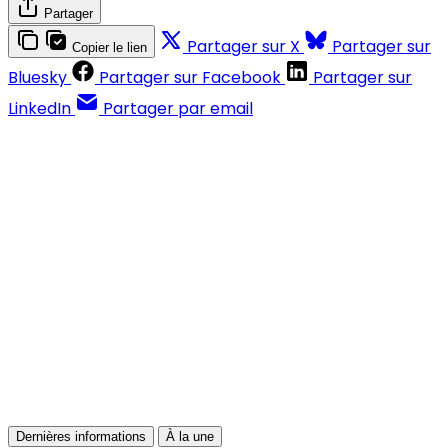
Partager
Partager sur X
Partager sur
Copier le lien
Bluesky
Partager sur Facebook
Partager sur
LinkedIn
Partager par email
Contenus réservés aux abonnés
S'abonner
Déjà abonné ?
Se connecter
Dernières informations
À la une