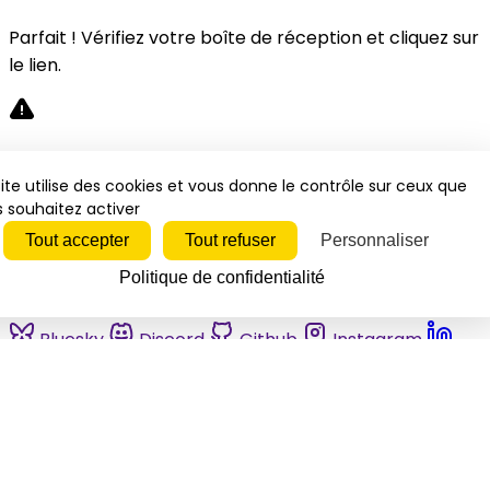
Parfait ! Vérifiez votre boîte de réception et cliquez sur
le lien.
Désolé, une erreur s'est produite. Veuillez réessayer.
ite utilise des cookies et vous donne le contrôle sur ceux que
 souhaitez activer
Fermer
Tout accepter
Tout refuser
Personnaliser
Politique de confidentialité
Bluesky
Discord
Github
Instagram
Linkedin
Mastodon
Pinterest
Reddit
Telegram
Threads
Tiktok
Whatsapp
Youtube
RSS
Actualités