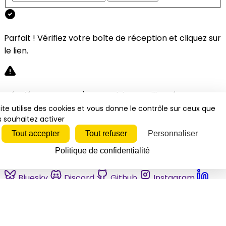
Parfait ! Vérifiez votre boîte de réception et cliquez sur
le lien.
Désolé, une erreur s'est produite. Veuillez réessayer.
ite utilise des cookies et vous donne le contrôle sur ceux que
 souhaitez activer
Fermer
Tout accepter
Tout refuser
Personnaliser
Politique de confidentialité
Bluesky
Discord
Github
Instagram
Linkedin
Mastodon
Pinterest
Reddit
Telegram
Threads
Tiktok
Whatsapp
Youtube
RSS