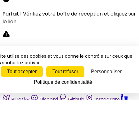
Parfait ! Vérifiez votre boîte de réception et cliquez sur
le lien.
Désolé, une erreur s'est produite. Veuillez réessayer.
ite utilise des cookies et vous donne le contrôle sur ceux que
 souhaitez activer
Fermer
Tout accepter
Tout refuser
Personnaliser
Politique de confidentialité
Bluesky
Discord
Github
Instagram
Linkedin
Mastodon
Pinterest
Reddit
Telegram
Threads
Tiktok
Whatsapp
Youtube
RSS