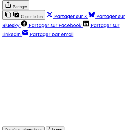
Partager
Partager sur X
Partager sur
Copier le lien
Bluesky
Partager sur Facebook
Partager sur
LinkedIn
Partager par email
Contenus réservés aux abonnés
S'abonner
Déjà abonné ?
Se connecter
Dernières informations
À la une