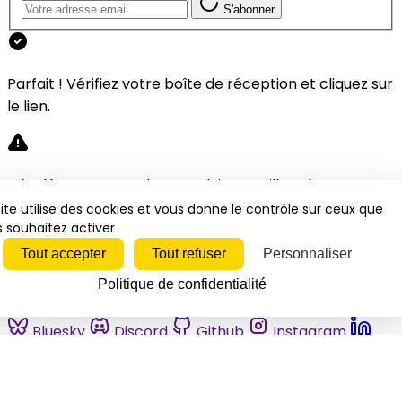
S'abonner
Parfait ! Vérifiez votre boîte de réception et cliquez sur
le lien.
Désolé, une erreur s'est produite. Veuillez réessayer.
ite utilise des cookies et vous donne le contrôle sur ceux que
 souhaitez activer
Fermer
Tout accepter
Tout refuser
Personnaliser
Politique de confidentialité
Bluesky
Discord
Github
Instagram
Linkedin
Mastodon
Pinterest
Reddit
Telegram
Threads
Tiktok
Whatsapp