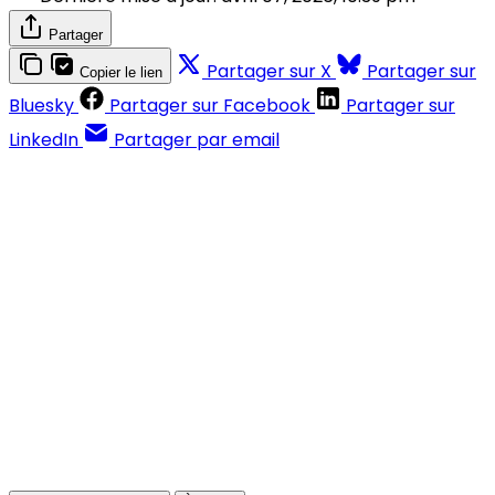
Partager
Partager sur X
Partager sur
Copier le lien
Bluesky
Partager sur Facebook
Partager sur
LinkedIn
Partager par email
Contenus réservés aux abonnés
S'abonner
Déjà abonné ?
Se connecter