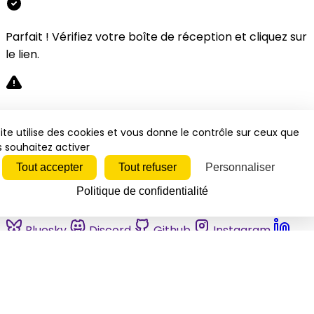
Parfait ! Vérifiez votre boîte de réception et cliquez sur
le lien.
Désolé, une erreur s'est produite. Veuillez réessayer.
ite utilise des cookies et vous donne le contrôle sur ceux que
 souhaitez activer
Fermer
Tout accepter
Tout refuser
Personnaliser
Politique de confidentialité
Bluesky
Discord
Github
Instagram
Linkedin
Mastodon
Pinterest
Reddit
Telegram
Threads
Tiktok
Whatsapp
Youtube
RSS