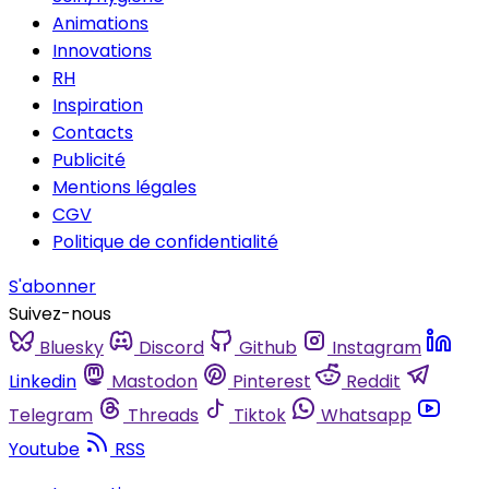
Animations
Innovations
RH
Inspiration
Contacts
Publicité
Mentions légales
CGV
Politique de confidentialité
S'abonner
Suivez-nous
Bluesky
Discord
Github
Instagram
Linkedin
Mastodon
Pinterest
Reddit
Telegram
Threads
Tiktok
Whatsapp
Youtube
RSS