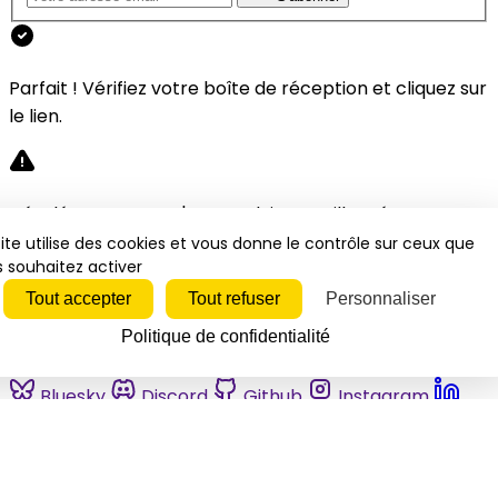
Parfait ! Vérifiez votre boîte de réception et cliquez sur
le lien.
Désolé, une erreur s'est produite. Veuillez réessayer.
ite utilise des cookies et vous donne le contrôle sur ceux que
 souhaitez activer
Fermer
Tout accepter
Tout refuser
Personnaliser
Politique de confidentialité
Bluesky
Discord
Github
Instagram
Linkedin
Mastodon
Pinterest
Reddit
Telegram
Threads
Tiktok
Whatsapp