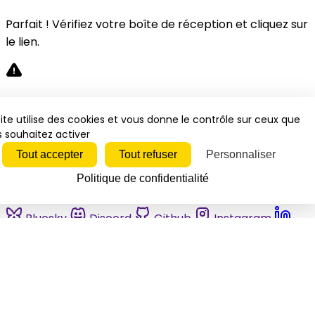
Parfait ! Vérifiez votre boîte de réception et cliquez sur
le lien.
Désolé, une erreur s'est produite. Veuillez réessayer.
ite utilise des cookies et vous donne le contrôle sur ceux que
 souhaitez activer
Fermer
Tout accepter
Tout refuser
Personnaliser
Politique de confidentialité
Bluesky
Discord
Github
Instagram
Linkedin
Mastodon
Pinterest
Reddit
Telegram
Threads
Tiktok
Whatsapp
Youtube
RSS
Actualités