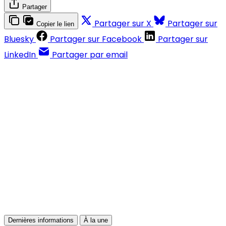
Partager
Partager sur X
Partager sur
Copier le lien
Bluesky
Partager sur Facebook
Partager sur
LinkedIn
Partager par email
Contenus réservés aux abonnés
S'abonner
Déjà abonné ?
Se connecter
Dernières informations
À la une