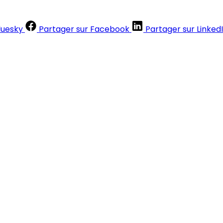
luesky
Partager sur Facebook
Partager sur Linked
Contenus réservés aux abonnés
S'abonner
Déjà abonné ?
Se connecter