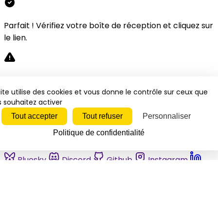
Parfait ! Vérifiez votre boîte de réception et cliquez sur
le lien.
Désolé, une erreur s'est produite. Veuillez réessayer.
ite utilise des cookies et vous donne le contrôle sur ceux que
 souhaitez activer
Fermer
Tout accepter
Tout refuser
Personnaliser
Politique de confidentialité
Bluesky
Discord
Github
Instagram
Linkedin
Mastodon
Pinterest
Reddit
Telegram
Threads
Tiktok
Whatsapp
Youtube
RSS