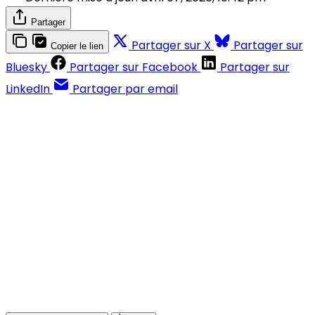
Partager
Partager sur X
Partager sur
Copier le lien
Bluesky
Partager sur Facebook
Partager sur
LinkedIn
Partager par email
Contenus réservés aux abonnés
S'abonner
Déjà abonné ?
Se connecter