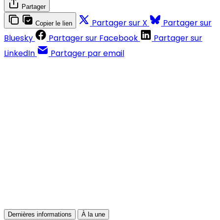
Partager
Partager sur X
Partager sur
Copier le lien
Bluesky
Partager sur Facebook
Partager sur
LinkedIn
Partager par email
Contenus réservés aux abonnés
S'abonner
Déjà abonné ?
Se connecter
Dernières informations
À la une