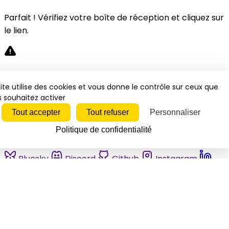
Parfait ! Vérifiez votre boîte de réception et cliquez sur
le lien.
Désolé, une erreur s'est produite. Veuillez réessayer.
ite utilise des cookies et vous donne le contrôle sur ceux que
 souhaitez activer
Fermer
Tout accepter
Tout refuser
Personnaliser
Politique de confidentialité
Bluesky
Discord
Github
Instagram
Linkedin
Mastodon
Pinterest
Reddit
Telegram
Threads
Tiktok
Whatsapp
Youtube
RSS
Actualités