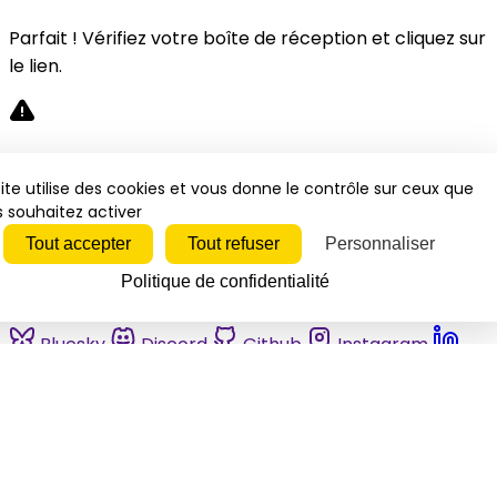
Parfait ! Vérifiez votre boîte de réception et cliquez sur
le lien.
Désolé, une erreur s'est produite. Veuillez réessayer.
ite utilise des cookies et vous donne le contrôle sur ceux que
 souhaitez activer
Fermer
Tout accepter
Tout refuser
Personnaliser
Politique de confidentialité
Bluesky
Discord
Github
Instagram
Linkedin
Mastodon
Pinterest
Reddit
Telegram
Threads
Tiktok
Whatsapp
Youtube
RSS
Actualités