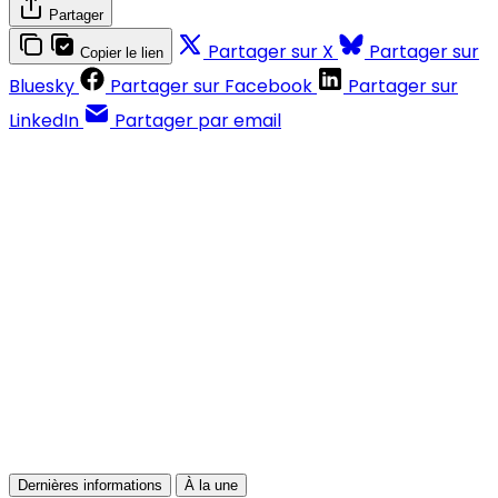
Partager
Partager sur X
Partager sur
Copier le lien
Bluesky
Partager sur Facebook
Partager sur
LinkedIn
Partager par email
Contenus réservés aux abonnés
S'abonner
Déjà abonné ?
Se connecter
Dernières informations
À la une