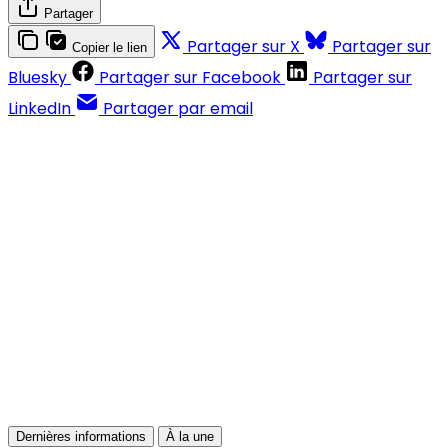
Partager
Partager sur X
Partager sur
Copier le lien
Bluesky
Partager sur Facebook
Partager sur
LinkedIn
Partager par email
Contenus réservés aux abonnés
S'abonner
Déjà abonné ?
Se connecter
Dernières informations
À la une