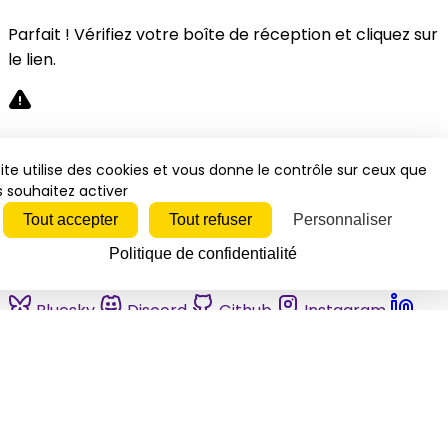
Parfait ! Vérifiez votre boîte de réception et cliquez sur
le lien.
Désolé, une erreur s'est produite. Veuillez réessayer.
ite utilise des cookies et vous donne le contrôle sur ceux que
 souhaitez activer
Fermer
Tout accepter
Tout refuser
Personnaliser
Politique de confidentialité
Bluesky
Discord
Github
Instagram
Linkedin
Mastodon
Pinterest
Reddit
Telegram
Threads
Tiktok
Whatsapp
Youtube
RSS
Actualités