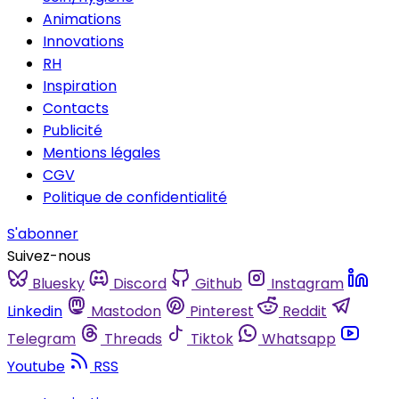
Animations
Innovations
RH
Inspiration
Contacts
Publicité
Mentions légales
CGV
Politique de confidentialité
S'abonner
Suivez-nous
Bluesky
Discord
Github
Instagram
Linkedin
Mastodon
Pinterest
Reddit
Telegram
Threads
Tiktok
Whatsapp
Youtube
RSS