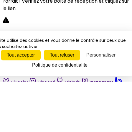
Parfait ! Vérifiez votre boîte de réception et cliquez sur
le lien.
Désolé, une erreur s'est produite. Veuillez réessayer.
ite utilise des cookies et vous donne le contrôle sur ceux que
 souhaitez activer
Fermer
Tout accepter
Tout refuser
Personnaliser
Politique de confidentialité
Bluesky
Discord
Github
Instagram
Linkedin
Mastodon
Pinterest
Reddit
Telegram
Threads
Tiktok
Whatsapp
Youtube
RSS
Actualités
Economie