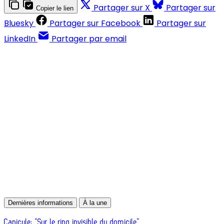
Partager sur X
Partager sur
Copier le lien
Bluesky
Partager sur Facebook
Partager sur
LinkedIn
Partager par email
Contenus réservés aux abonnés
S'abonner
Déjà abonné ?
Se connecter
Dernières informations
À la une
Canicule: “Sur le ring invisible du domicile”