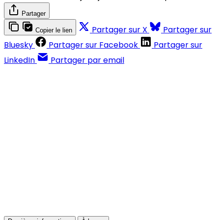
Partager
Partager sur X
Partager sur
Copier le lien
Bluesky
Partager sur Facebook
Partager sur
LinkedIn
Partager par email
Contenus réservés aux abonnés
S'abonner
Déjà abonné ?
Se connecter