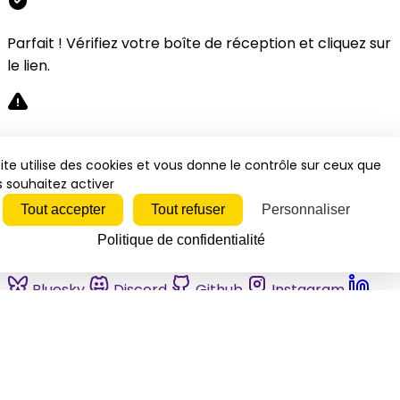
Parfait ! Vérifiez votre boîte de réception et cliquez sur
le lien.
Désolé, une erreur s'est produite. Veuillez réessayer.
ite utilise des cookies et vous donne le contrôle sur ceux que
 souhaitez activer
Fermer
Tout accepter
Tout refuser
Personnaliser
Politique de confidentialité
Bluesky
Discord
Github
Instagram
Linkedin
Mastodon
Pinterest
Reddit
Telegram
Threads
Tiktok
Whatsapp
Youtube
RSS