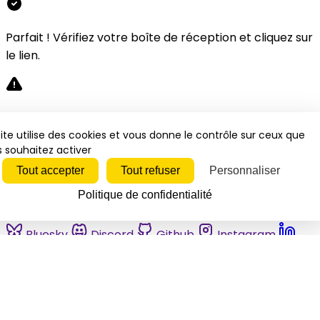
Parfait ! Vérifiez votre boîte de réception et cliquez sur
le lien.
Désolé, une erreur s'est produite. Veuillez réessayer.
ite utilise des cookies et vous donne le contrôle sur ceux que
 souhaitez activer
Fermer
Tout accepter
Tout refuser
Personnaliser
Politique de confidentialité
Bluesky
Discord
Github
Instagram
Linkedin
Mastodon
Pinterest
Reddit
Telegram
Threads
Tiktok
Whatsapp
Youtube
RSS