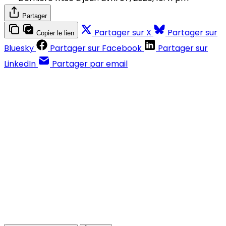
Partager
Partager sur X
Partager sur
Copier le lien
Bluesky
Partager sur Facebook
Partager sur
LinkedIn
Partager par email
Contenus réservés aux abonnés
S'abonner
Déjà abonné ?
Se connecter