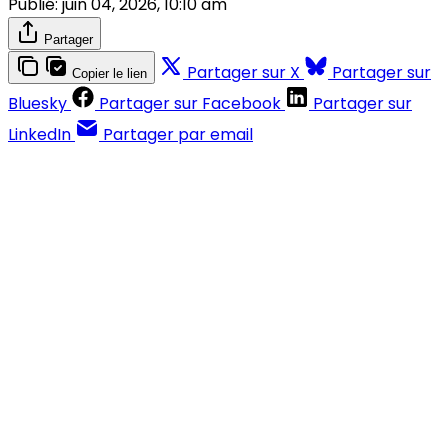
Publié:
juin 04, 2026, 10:10 am
Partager
Partager sur X
Partager sur
Copier le lien
Bluesky
Partager sur Facebook
Partager sur
LinkedIn
Partager par email
Contenus réservés aux abonnés
S'abonner
Déjà abonné ?
Se connecter