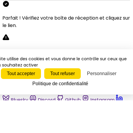
Parfait ! Vérifiez votre boîte de réception et cliquez sur
le lien.
Désolé, une erreur s'est produite. Veuillez réessayer.
ite utilise des cookies et vous donne le contrôle sur ceux que
 souhaitez activer
Fermer
Tout accepter
Tout refuser
Personnaliser
Politique de confidentialité
Bluesky
Discord
Github
Instagram
Linkedin
Mastodon
Pinterest
Reddit
Telegram
Threads
Tiktok
Whatsapp
Youtube
RSS