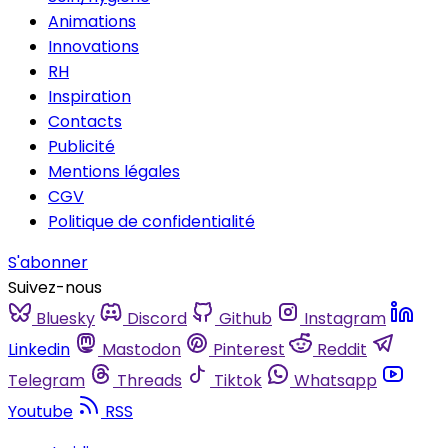
Animations
Innovations
RH
Inspiration
Contacts
Publicité
Mentions légales
CGV
Politique de confidentialité
S'abonner
Suivez-nous
Bluesky
Discord
Github
Instagram
Linkedin
Mastodon
Pinterest
Reddit
Telegram
Threads
Tiktok
Whatsapp
Youtube
RSS