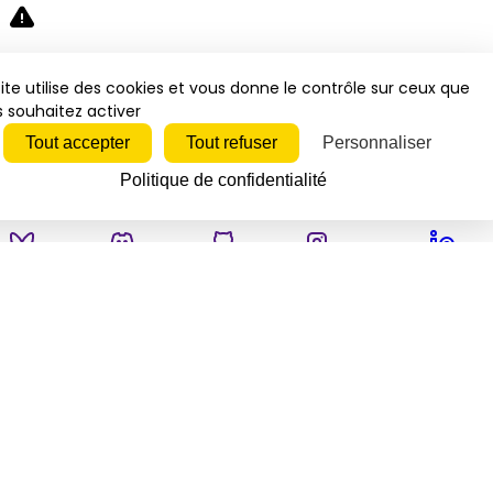
Désolé, une erreur s'est produite. Veuillez réessayer.
ite utilise des cookies et vous donne le contrôle sur ceux que
 souhaitez activer
Fermer
Tout accepter
Tout refuser
Personnaliser
Politique de confidentialité
Bluesky
Discord
Github
Instagram
Linkedin
Mastodon
Pinterest
Reddit
Telegram
Threads
Tiktok
Whatsapp
Youtube
RSS
Actualités
Economie
Politique
Juridique