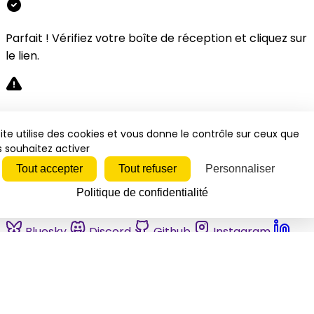
Parfait ! Vérifiez votre boîte de réception et cliquez sur
le lien.
Désolé, une erreur s'est produite. Veuillez réessayer.
ite utilise des cookies et vous donne le contrôle sur ceux que
 souhaitez activer
Fermer
Tout accepter
Tout refuser
Personnaliser
Politique de confidentialité
Bluesky
Discord
Github
Instagram
Linkedin
Mastodon
Pinterest
Reddit
Telegram
Threads
Tiktok
Whatsapp
Youtube
RSS